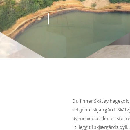
Du finner Skåtøy hagekolon
velkjente skjærgård. Skåtøy
øyene ved at den er størr
i tillegg til skjærgårdsidyll.