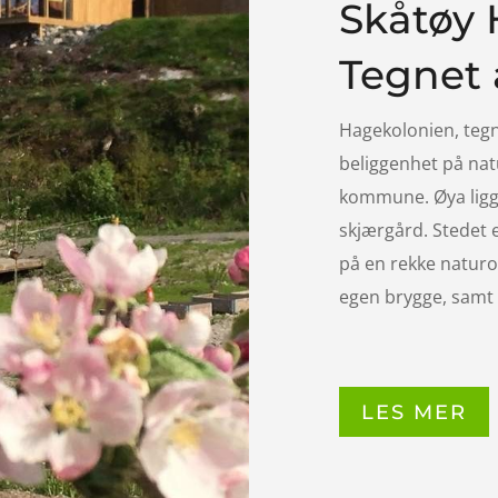
Skåtøy 
Tegnet 
Hagekolonien, tegn
beliggenhet på nat
kommune. Øya ligger
skjærgård. Stedet e
på en rekke naturo
egen brygge, samt 
LES MER