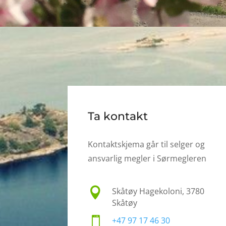
Ta kontakt
Kontaktskjema går til selger og
ansvarlig megler i Sørmegleren

Skåtøy Hagekoloni, 3780
Skåtøy

+47 97 17 46 30