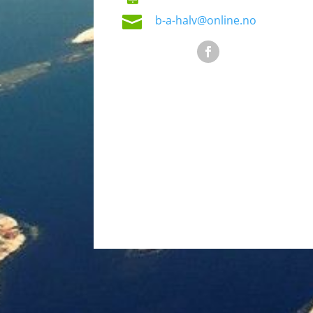

b-a-halv@online.no